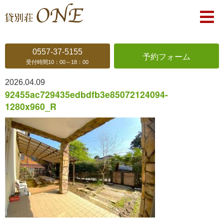
0557-37-5155
予約
フォーム
受付時間10：00～18：00
2026.04.09
92455ac729435edbdfb3e85072124094-
1280x960_R